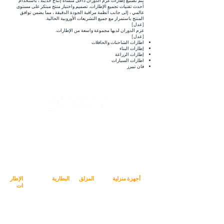
يتم تصنيع إطارات عزم الدوران داخل منشأة إنتاج حديثة ، باستخدام
أحدث تقنيات تجميع الإطارات. تصميم واختبار منتج مبتكر على مستوى
عالمي ، إلى جانب أنظمة مراقبة الجودة الدقيقة ، مما يضمن توافق
المنتج باستمرار مع جميع التشريعات الأوروبية الحالية.
[عدل]
عزم الدوران لديها مجموعة واسعة من الإطارات.
[عدل]
اطارات الشاحنات والحافلات
إطارات البناء
إطارات الزراعة
اطارات السيارات
فان تييرز
في Bajabergroup ، نحمل مجموعة واسعة
من المنتجات عالية الجودة بما في ذلك:
الإطارات ، والأجهزة المنزلية ، وأجهزة
التلفزيون ، والشوايات ، وغير ذلك الكثير. لدينا
جميع العلامات التجارية الشهيرة التي نخدمها
بكل فخر اليمن.
أجهزة منزلية
المزلق
البطارية
الإطار
ات
هيونداي
جونسون
الصد
اطارات
ف
ماكسيس
جليم جاز
بريسا
ماج
صور
Sharp