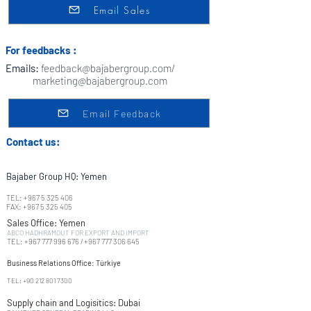
Email Sales
For feedbacks :
Emails:
feedback@bajabergroup.com
/
marketing@bajabergroup.com
Email Feedback
Contact us:
Bajaber Group HQ: Yemen
TEL:
+967 5 325 406
FAX:
+967 5 325 405
Sales Office: Yemen
ABCO HADHRAMOUT FOR EXPORT AND IMPORT
TEL:
+967 777 996 676
/
+967 777 306 645
Business Relations Office:
Türkiye
TEL:
+90 212 801 7300
Supply chain and Logisitics
: Dubai