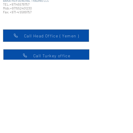
BAKATHER GENERAL TRADING LLC
TEL:
+97145579757
Mob:+971552401230
Fax: +971-4 5589757
Call Head Office ( Yemen )
Call Turkey office
في Bajabergroup ، نحمل مجموعة واسعة
من المنتجات عالية الجودة بما في ذلك:
الإطارات ، والأجهزة المنزلية ، وأجهزة
التلفزيون ، والشوايات ، وغير ذلك الكثير. لدينا
جميع العلامات التجارية الشهيرة التي نخدمها
بكل فخر اليمن.