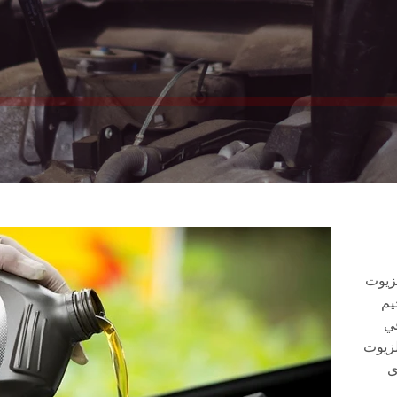
لزيوت
يم
في
ل للزيوت
ى