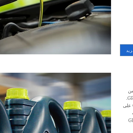
يد
زءًا من
أعمال زيوت GP Global Group.
استحوذت GP Global Group على
ت
GP 